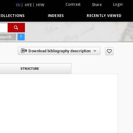
Contrast
Login
Share
EN
HYE
HYW
COLLECTIONS
INDEXES
RECENTLY VIEWED
search
?
Download bibliography description
STRUCTURE