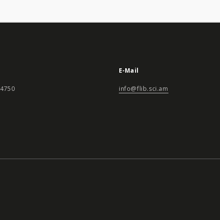
E-Mail
24750
info@flib.sci.am