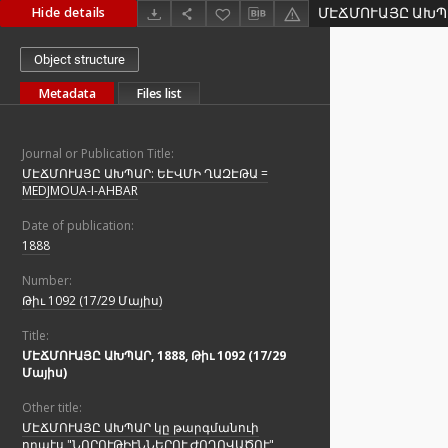
Hide details
Object structure
Metadata
Files list
Journal or Publication Title:
ՄԷՃՄՈՒԱՅԸ ԱԽՊԱՐ: ԵԷՎՄԻ ՂԱԶԷԹԱ =
MEDJMOUA-I-AHBAR
Date of publication:
1888
Number:
Թիւ 1092 (17/29 Մայիս)
Title:
ՄԷՃՄՈՒԱՅԸ ԱԽՊԱՐ, 1888, Թիւ 1092 (17/29
Մայիս)
Other title:
ՄԷՃՄՈՒԱՅԸ ԱԽՊԱՐ կը թարգմանուի
որպէս "ՆՈՐՈՒԹԻՒՆՆԵՐՈՒ ԺՈՂՈՎԱԾՈՒ"