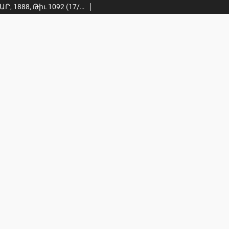
ՄԷՃՄՈՒԱՅԸ ԱԽՊԱՐ, 1888, Թիւ 1092 (17/29 Մայիս)