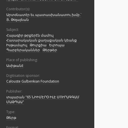
Contributor(s):
Արտօնատէր եւ պատասխանատու խմբ.՝
Յ․ Թօլայեան
Subject:
Հայագիր թրքերէն մամուլ
;
Հասարակական քաղաքական կեանք
;
Իսթամպուլ
;
Թուրքիա
;
Եւրոպա
;
Պարբերականներ
;
Թերթեր
Place of publishing:
Ասիթանէ
Digitisation sponsor:
Calouste Gulbenkian Foundation
Publisher:
տպարան "65 ՆԻԻՄԷՐՕ ԻԼԷ ՄՈՒՐԱԳԳԱՄ
ՄԱԹՊԱԱ"
Type:
Թերթ
Format: